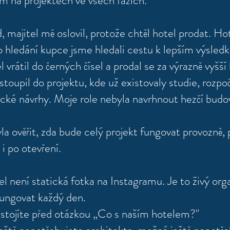
m na projektech ve všech fázích.
, majitel mě oslovil, protože chtěl hotel prodat. Hot
o hledání kupce jsme hledali cestu k lepším výsled
el vrátil do černých čísel a prodal se za výrazně vyšš
stoupil do projektu, kde už existovaly studie, rozpoč
ické návrhy. Moje role nebyla navrhnout hezčí budo
la ověřit, zda bude celý projekt fungovat provozně, 
i po otevření.
l není statická fotka na Instagramu. Je to živý or
fungovat každý den.
stojíte před otázkou „Co s naším hotelem?"