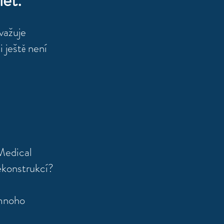
let.
zvažuje
 ještě není
Medical
ekonstrukcí?
 mnoho