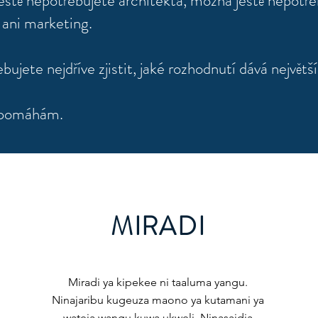
eště nepotřebujete architekta, m
ožná ještě nepotře
 ani marketing.
ujete nejdříve zjistit, jaké rozhodnutí dává největš
m pomáhám.
MIRADI
Miradi ya kipekee ni taaluma yangu.
Ninajaribu kugeuza maono ya kutamani ya
wateja wangu kuwa ukweli. Ninasaidia