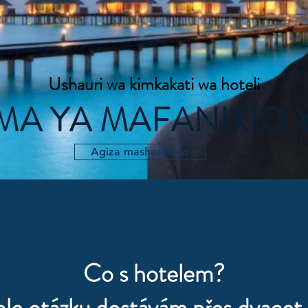
Ushauri wa kimkakati wa hoteli
MA YA MAFANIKIO 
Agiza mashauriano
Co s hotelem?