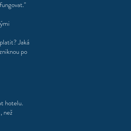
 fungovat."
vými
platit? Jaká
vzniknou po
t hotelu.
, než