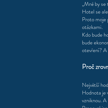
„Mně by se t
Hotel se ale
Proto moje 
otázkami.
Kdo bude ho
bude ekonom
otevření? A 
Proč zrovn
Největší ho
Hodnota je 
vzniknou. A 