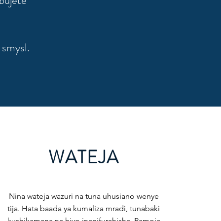
bujete
í smysl.
WATEJA
Nina wateja wazuri na tuna uhusiano wenye
tija. Hata baada ya kumaliza mradi, tunabaki
kushikamana na hiyo inanifurahisha. Pamoja