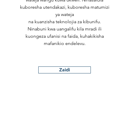
kuboresha utendakazi, kuboresha matumizi
ya wateja
na kuanzisha teknolojia za kibunifu.
Ninabuni kwa uangalifu kila mradi ili
kuongeza ufanisi na faida, kuhakikisha
mafanikio endelevu.
Zaidi