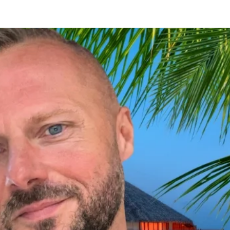
Log In
Miradi
Huduma
More