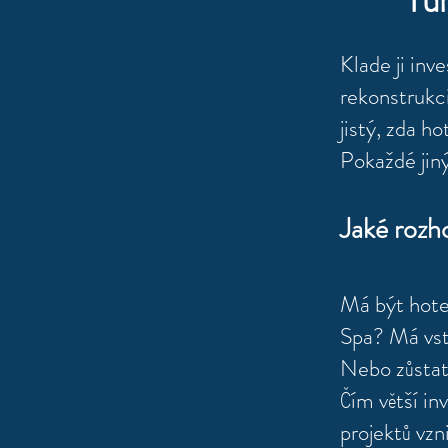
Tuh
Klade ji inv
rekonstrukci
jistý, zda ho
Pokaždé jiný
Jaké rozho
Má být hote
Spa? Má vst
Nebo zůstat
Čím větší in
projektů vzn