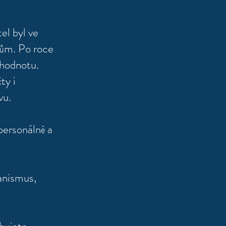
el byl ve
kům. Po roce
í hodnotu.
ty i
vu.
personálně a
ganismus,