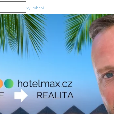
Nyumbani
Ushauri wa bure
Mimi ni nani