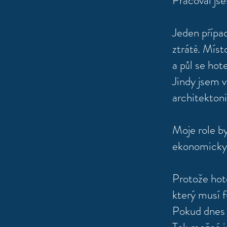
Pracoval jse
Jeden případ
ztrátě. Míst
a půl se hot
Jindy jsem v
architekton
Moje role by
ekonomicky 
Protože hote
který musí 
Pokud dnes 