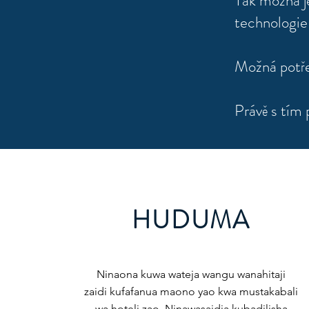
Tak možná j
technologie
Možná potřeb
Právě s tí
HUDUMA
Ninaona kuwa wateja wangu wanahitaji
zaidi kufafanua maono yao kwa mustakabali
wa hoteli zao. Ninawasaidia kubadilisha