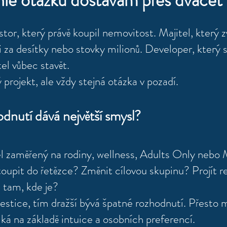
le otázku dostávám přes dvacet 
estor, který právě koupil nemovitost. Majitel, který 
 za desítky nebo stovky milionů. Developer, který si
tel vůbec stavět.
 projekt, ale vždy stejná otázka v pozadí.
dnutí dává největší smysl?
l zaměřený na rodiny, wellness, Adults Only nebo 
oupit do řetězce? Změnit cílovou skupinu? Projít r
 tam, kde je?
vestice, tím dražší bývá špatné rozhodnutí. Přesto
iká na základě intuice a osobních preferencí.