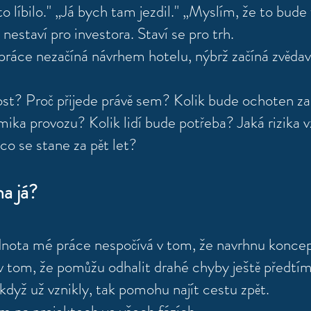
o líbilo." „Já bych tam jezdil." „Myslím, že to bude
 nestaví pro investora. Staví se pro trh.
práce nezačíná návrhem hotelu, nýbrž začíná zv
ěda
st? Proč přijede právě sem? Kolik bude ochoten za
ika provozu? Kolik lidí bude potřeba? Jaká rizika 
co se stane za pět let?
a já?
dnota mé práce nespočívá v tom, že navrhnu koncep
v tom, že pomůžu odhalit drahé chyby ještě předtím
když už vznikly, tak pomohu najít cestu zpět.