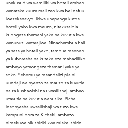
unakusudiwa wamiliki wa hoteli ambao
wanataka kuuza mali zao kwa bei nafuu
iwezekanavyo. Ikiwa unapanga kutoa
hoteli yako kwa mauzo, nitakusaidia
kuongeza thamani yake na kuvutia kwa
wanunuzi watarajiwa. Ninachambua hali
ya sasa ya hoteli yako, tambua maeneo
ya kuboresha na kutekeleza mabadiliko
ambayo yataongeza thamani yake ya
soko. Sehemu ya maandalizi pia ni
uundaji wa nyenzo za mauzo za kuvutia
na za kushawishi na uwasilishaji ambao
utavutia na kuvutia wahusika. Picha
inaonyesha uwasilishaji wa tuzo kwa
kampuni bora za Kicheki, ambazo
nimekuwa nikishiriki kwa miaka ishirini.