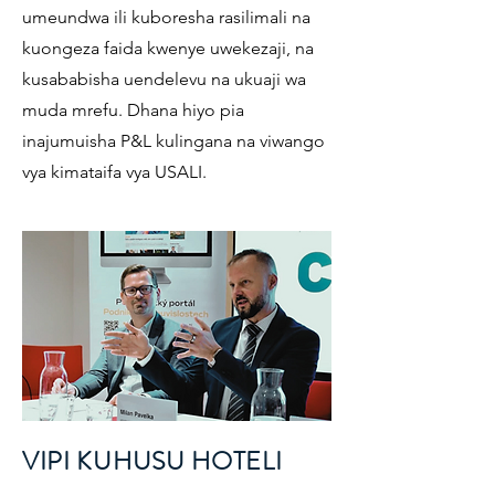
umeundwa ili kuboresha rasilimali na
kuongeza faida kwenye uwekezaji, na
kusababisha uendelevu na ukuaji wa
muda mrefu. Dhana hiyo pia
inajumuisha P&L kulingana na viwango
vya kimataifa vya USALI.
VIPI KUHUSU HOTELI