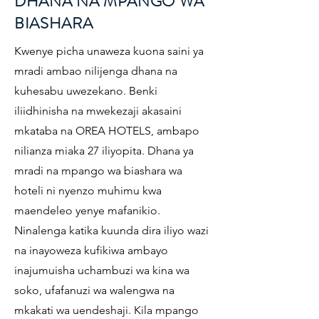
DHANA NA MPANGO WA
BIASHARA
Kwenye picha unaweza kuona saini ya
mradi ambao nilijenga dhana na
kuhesabu uwezekano. Benki
iliidhinisha na mwekezaji akasaini
mkataba na OREA HOTELS, ambapo
nilianza miaka 27 iliyopita. Dhana ya
mradi na mpango wa biashara wa
hoteli ni nyenzo muhimu kwa
maendeleo yenye mafanikio.
Ninalenga katika kuunda dira iliyo wazi
na inayoweza kufikiwa ambayo
inajumuisha uchambuzi wa kina wa
soko, ufafanuzi wa walengwa na
mkakati wa uendeshaji. Kila mpango