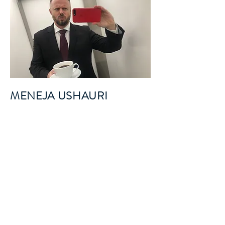
MENEJA USHAURI
Kahawa tofauti kabisa. Je!
unamfahamu mhusika Winston Woolf
kutoka Fiction ya Pulp? Kama mhitimu
wa mafunzo ya ukocha aliyeidhinishwa,
nimegundua kuwa mimi si kocha mzuri,
lakini kama mshauri mimi ni bora katika
tathmini za mteja. Mradi wa "Hotel
Manager Mentoring (GM, DOSM)"