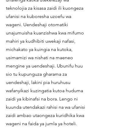
teknolojia za kisasa zaidi ili kuongeza
ufanisi na kuboresha uzoefu wa
wageni. Uendeshaji otomatiki
unajumuisha kuanzishwa kwa mifumo
mahiri ya kudhibiti uwekaji nafasi,
michakato ya kuingia na kutoka,
usimamizi wa nishati na maeneo
mengine ya uendeshaji. Ubunifu huu
sio tu kupunguza gharama za
uendeshaji, lakini pia huruhusu
wafanyikazi kuzingatia kutoa huduma
zaidi ya kibinafsi na bora. Lengo ni
kuunda utendakazi rahisi na wa ufanisi
zaidi ambao utaongeza kuridhika kwa
wageni na faida ya jumla ya hoteli.