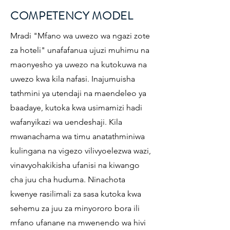
COMPETENCY MODEL
Mradi "Mfano wa uwezo wa ngazi zote
za hoteli" unafafanua ujuzi muhimu na
maonyesho ya uwezo na kutokuwa na
uwezo kwa kila nafasi. Inajumuisha
tathmini ya utendaji na maendeleo ya
baadaye, kutoka kwa usimamizi hadi
wafanyikazi wa uendeshaji. Kila
mwanachama wa timu anatathminiwa
kulingana na vigezo vilivyoelezwa wazi,
vinavyohakikisha ufanisi na kiwango
cha juu cha huduma. Ninachota
kwenye rasilimali za sasa kutoka kwa
sehemu za juu za minyororo bora ili
mfano ufanane na mwenendo wa hivi