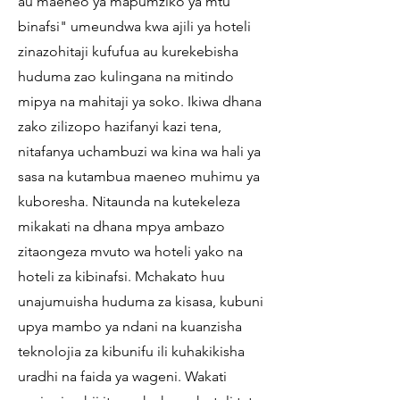
au maeneo ya mapumziko ya mtu
binafsi" umeundwa kwa ajili ya hoteli
zinazohitaji kufufua au kurekebisha
huduma zao kulingana na mitindo
mipya na mahitaji ya soko. Ikiwa dhana
zako zilizopo hazifanyi kazi tena,
nitafanya uchambuzi wa kina wa hali ya
sasa na kutambua maeneo muhimu ya
kuboresha. Nitaunda na kutekeleza
mikakati na dhana mpya ambazo
zitaongeza mvuto wa hoteli yako na
hoteli za kibinafsi. Mchakato huu
unajumuisha huduma za kisasa, kubuni
upya mambo ya ndani na kuanzisha
teknolojia za kibunifu ili kuhakikisha
uradhi na faida ya wageni. Wakati