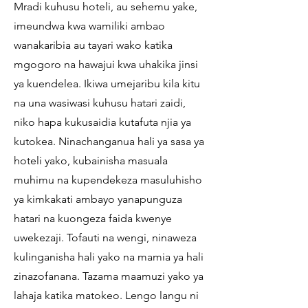
Mradi kuhusu hoteli, au sehemu yake,
imeundwa kwa wamiliki ambao
wanakaribia au tayari wako katika
mgogoro na hawajui kwa uhakika jinsi
ya kuendelea. Ikiwa umejaribu kila kitu
na una wasiwasi kuhusu hatari zaidi,
niko hapa kukusaidia kutafuta njia ya
kutokea. Ninachanganua hali ya sasa ya
hoteli yako, kubainisha masuala
muhimu na kupendekeza masuluhisho
ya kimkakati ambayo yanapunguza
hatari na kuongeza faida kwenye
uwekezaji. Tofauti na wengi, ninaweza
kulinganisha hali yako na mamia ya hali
zinazofanana. Tazama maamuzi yako ya
lahaja katika matokeo. Lengo langu ni