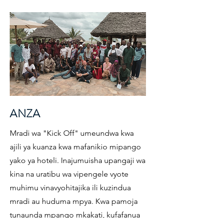
ANZA
Mradi wa "Kick Off" umeundwa kwa
ajili ya kuanza kwa mafanikio mipango
yako ya hoteli. Inajumuisha upangaji wa
kina na uratibu wa vipengele vyote
muhimu vinavyohitajika ili kuzindua
mradi au huduma mpya. Kwa pamoja
tunaunda mpango mkakati, kufafanua