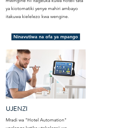
mwingine hii itageuka kuwa hoteli tata
ya kiotomatiki yenye mahiri ambayo
itakuwa kielelezo kwa wengine.
Ninavutiwa na ofa ya mpango
UJENZI
Mradi wa "Hotel Automation"
unalenga katika utekelezaji wa