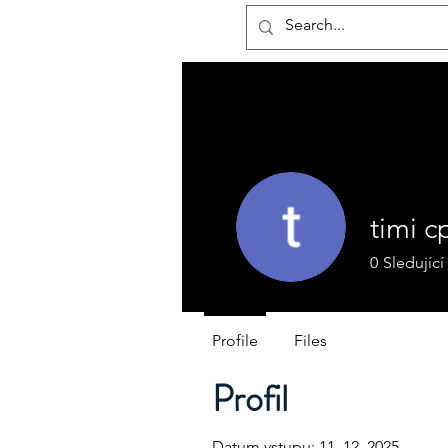
hotelmax
timi c
0
Sledující
Profile
Files
Profil
Datum vstupu: 11. 12. 2025