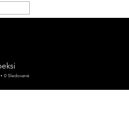
Home
První konzultace
Kdo jsem
peksi
0
Sledované