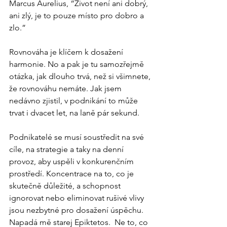
Marcus Aurelius, “Život není ani dobrý, 
ani zlý, je to pouze místo pro dobro a 
zlo.”
Rovnováha je klíčem k dosažení 
harmonie. No a pak je tu samozřejmě 
otázka, jak dlouho trvá, než si všimnete, 
že rovnováhu nemáte. Jak jsem 
nedávno zjistil, v podnikání to může 
trvat i dvacet let, na laně pár sekund.
Podnikatelé se musí soustředit na své 
cíle, na strategie a taky na denní 
provoz, aby uspěli v konkurenčním 
prostředí. Koncentrace na to, co je 
skutečně důležité, a schopnost 
ignorovat nebo eliminovat rušivé vlivy 
jsou nezbytné pro dosažení úspěchu. 
Napadá mě starej Epiktetos.  Ne to, co 