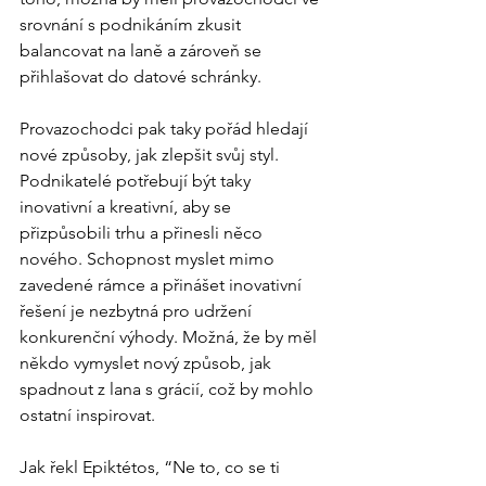
srovnání s podnikáním zkusit 
balancovat na laně a zároveň se 
přihlašovat do datové schránky.
Provazochodci pak taky pořád hledají 
nové způsoby, jak zlepšit svůj styl. 
Podnikatelé potřebují být taky 
inovativní a kreativní, aby se 
přizpůsobili trhu a přinesli něco 
nového. Schopnost myslet mimo 
zavedené rámce a přinášet inovativní 
řešení je nezbytná pro udržení 
konkurenční výhody. Možná, že by měl 
někdo vymyslet nový způsob, jak 
spadnout z lana s grácií, což by mohlo 
ostatní inspirovat.
Jak řekl Epiktétos, “Ne to, co se ti 