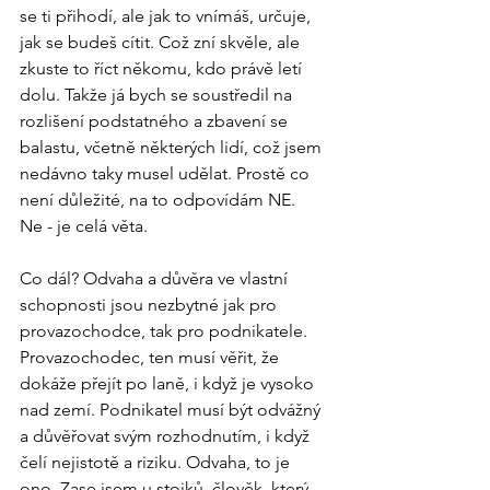
se ti přihodí, ale jak to vnímáš, určuje, 
jak se budeš cítit. Což zní skvěle, ale 
zkuste to říct někomu, kdo právě letí 
dolu. Takže já bych se soustředil na 
rozlišení podstatného a zbavení se 
balastu, včetně některých lidí, což jsem 
nedávno taky musel udělat. Prostě co 
není důležité, na to odpovídám NE.
Ne - je celá věta.
Co dál? Odvaha a důvěra ve vlastní 
schopnosti jsou nezbytné jak pro 
provazochodce, tak pro podnikatele. 
Provazochodec, ten musí věřit, že 
dokáže přejít po laně, i když je vysoko 
nad zemí. Podnikatel musí být odvážný 
a důvěřovat svým rozhodnutím, i když 
čelí nejistotě a riziku. Odvaha, to je 
ono. Zase jsem u stoiků, člověk, který 