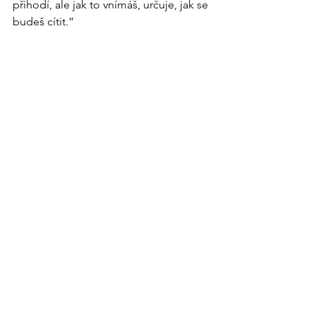
přihodí, ale jak to vnímáš, určuje, jak se 
budeš cítit.”
Jeho slova mě vedou k tomu, abych 
všemu čelil s odvahou a rozhodností. 
No, nebo aspoň s dostatkem humoru, 
protože když balancujete na laně 
života, je dobré mít po ruce pár vtipů. 
Což mi připomnělo, že táta říkal, že 
nesmím hrát šachy jako máma, která je 
hraje stejně jako člověče, nezlob se.
Zobrazit vše
Nejnovější příspěvky