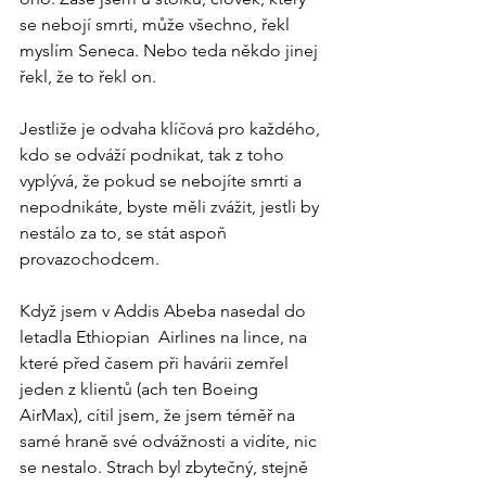
se nebojí smrti, může všechno, řekl 
myslím Seneca. Nebo teda někdo jinej 
řekl, že to řekl on.
Jestliže je odvaha klíčová pro každého, 
kdo se odváží podnikat, tak z toho 
vyplývá, že pokud se nebojíte smrti a 
nepodnikáte, byste měli zvážit, jestli by 
nestálo za to, se stát aspoň 
provazochodcem.
Když jsem v Addis Abeba nasedal do 
letadla Ethiopian  Airlines na lince, na 
které před časem při havárii zemřel 
jeden z klientů (ach ten Boeing 
AirMax), cítil jsem, že jsem téměř na 
samé hraně své odvážnosti a vidíte, nic 
se nestalo. Strach byl zbytečný, stejně 