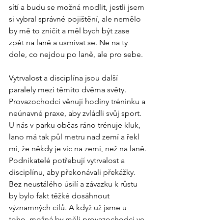
sítí a budu se možná modlit, jestli jsem 
si vybral správné pojištění, ale nemělo 
by mě to zničit a měl bych být zase 
zpět na laně a usmívat se. Ne na ty 
dole, co nejdou po laně, ale pro sebe.
Vytrvalost a disciplína jsou další 
paralely mezi těmito dvěma světy. 
Provazochodci věnují hodiny tréninku a 
neúnavné praxe, aby zvládli svůj sport. 
U nás v parku občas ráno trénuje kluk, 
lano má tak půl metru nad zemí a řekl 
mi, že někdy je víc na zemi, než na laně. 
Podnikatelé potřebují vytrvalost a 
disciplínu, aby překonávali překážky. 
Bez neustálého úsilí a závazku k růstu 
by bylo fakt těžké dosáhnout 
významných cílů. A když už jsme u 
toho, možná by měli provazochodci ve 