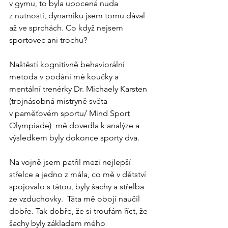
v gymu, to byla upocená nuda 
z nutnosti, dynamiku jsem tomu dával 
až ve sprchách. Co když nejsem 
sportovec ani trochu?
Naštěstí kognitivně behaviorální 
metoda v podání mé koučky a 
mentální trenérky Dr. Michaely Karsten 
(trojnásobná mistryně světa 
v paměťovém sportu/ Mind Sport 
Olympiade)  mě dovedla k analýze a 
výsledkem byly dokonce sporty dva.
Na vojně jsem patřil mezi nejlepší 
střelce a jedno z mála, co mě v dětství 
spojovalo s tátou, byly šachy a střelba 
ze vzduchovky.  Táta mě obojí naučil 
dobře. Tak dobře, že si troufám říct, že 
šachy byly základem mého 