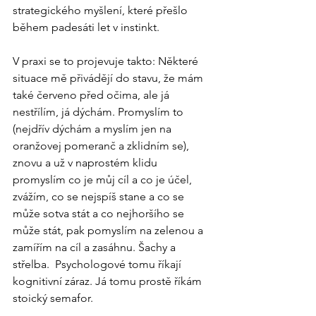
strategického myšlení, které přešlo 
během padesáti let v instinkt.  
V praxi se to projevuje takto: Některé 
situace mě přivádějí do stavu, že mám 
také červeno před očima, ale já 
nestřílím, já dýchám. Promyslím to 
(nejdřív dýchám a myslím jen na 
oranžovej pomeranč a zklidním se), 
znovu a už v naprostém klidu 
promyslím co je můj cíl a co je účel, 
zvážím, co se nejspíš stane a co se 
může sotva stát a co nejhoršího se 
může stát, pak pomyslím na zelenou a 
zamířím na cíl a zasáhnu. Šachy a 
střelba.  Psychologové tomu říkají 
kognitivní záraz. Já tomu prostě říkám 
stoický semafor.