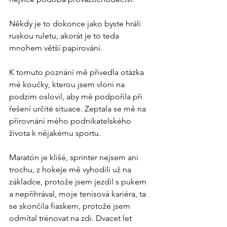
Někdy je to dokonce jako byste hráli 
ruskou ruletu, akorát je to teda 
mnohem větší papírování.
K tomuto poznání mě přivedla otázka 
mé koučky, kterou jsem vloni na 
podzim oslovil, aby mě podpořila při 
řešení určité situace. Zeptala se mě na 
přirovnání mého podnikatelského 
života k nějakému sportu. 
Maratón je klišé, sprinter nejsem ani 
trochu, z hokeje mě vyhodili už na 
základce, protože jsem jezdil s pukem 
a nepřihrával, moje tenisová kariéra, ta 
se skončila fiaskem, protože jsem 
odmítal trénovat na zdi. Dvacet let 