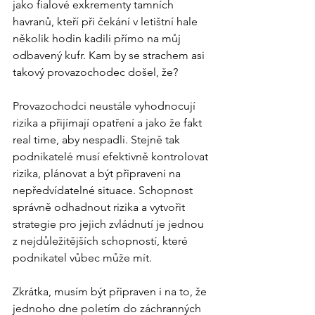
jako fialové exkrementy tamních 
havranů, kteří při čekání v letištní hale 
několik hodin kadili přímo na můj 
odbavený kufr. Kam by se strachem asi 
takový provazochodec došel, že?
Provazochodci neustále vyhodnocují 
rizika a přijímají opatření a jako že fakt 
real time, aby nespadli. Stejně tak 
podnikatelé musí efektivně kontrolovat 
rizika, plánovat a být připraveni na 
nepředvídatelné situace. Schopnost 
správně odhadnout rizika a vytvořit 
strategie pro jejich zvládnutí je jednou 
z nejdůležitějších schopností, které 
podnikatel vůbec může mít.
Zkrátka, musím být připraven i na to, že 
jednoho dne poletím do záchranných 