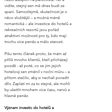
vidíte, stejný sen mě dnes budí ze 
spaní. Samozřejmě, skutečnost je o 
něco složitější – a možná méně 
romantická – ale investice do hotelů a 
rekreačních rezortů jsou pořád 
atraktivní možností pro ty, kdo mají 
trochu více peněz a málo starostí. 
Píšu tento článek proto, že mám až 
příliš mnoho klientů, kteří přicházejí 
pozdě - až poté, co se jim jejich 
hotelový sen změnil v noční můru – a 
přitom stačilo, aby si nechali poradit 
dřív. Zaplatí mi za to stejně, ale mohli 
by ušetřit mnohem více času, nervů a 
hlavně peněz.
Význam investic do hotelů a 