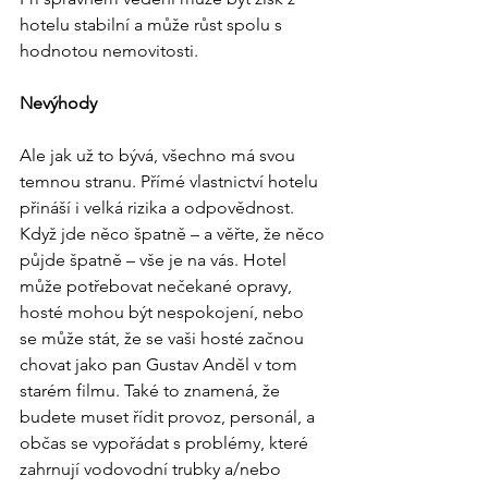
hotelu stabilní a může růst spolu s 
hodnotou nemovitosti. 
Nevýhody
Ale jak už to bývá, všechno má svou 
temnou stranu. Přímé vlastnictví hotelu 
přináší i velká rizika a odpovědnost. 
Když jde něco špatně – a věřte, že něco 
půjde špatně – vše je na vás. Hotel 
může potřebovat nečekané opravy, 
hosté mohou být nespokojení, nebo 
se může stát, že se vaši hosté začnou 
chovat jako pan Gustav Anděl v tom 
starém filmu. Také to znamená, že 
budete muset řídit provoz, personál, a 
občas se vypořádat s problémy, které 
zahrnují vodovodní trubky a/nebo 