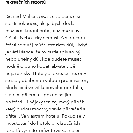
rekreačních rezortů
Richard Müller zpívá, že za peníze si 
štěstí nekoupíš, ale já bych dodal - 
můžeš si koupit hotel, což může být 
štěstí.  Nebo taky nemusí. A s trochou 
štěstí se z něj může stát zlatý důl, i když 
je větší šance, že to bude spíš solný 
nebo uhelný důl, kde budete muset 
hodně dlouho kopat, abyste viděli 
nějaké zisky. Hotely a rekreační rezorty 
se staly oblíbenou volbou pro investory 
hledající diverzifikaci svého portfolia, 
stabilní příjem a – pokud se jim 
poštěstí – i nějaký ten zajímavý příběh, 
který budou moct vyprávět při večeři s 
přáteli. Ve vlastním hotelu. Pokud se v 
investování do hotelů a rekreačních 
rezortů vyznáte, můžete získat nejen 