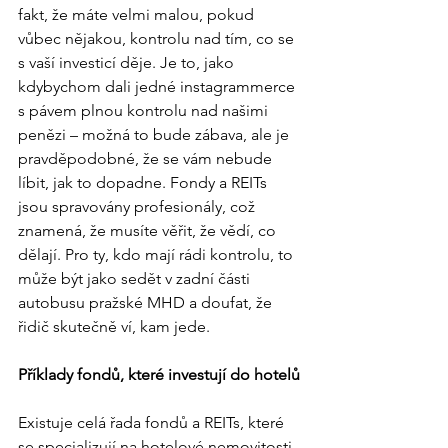
fakt, že máte velmi malou, pokud 
vůbec nějakou, kontrolu nad tím, co se 
s vaší investicí děje. Je to, jako 
kdybychom dali jedné instagrammerce 
s pávem plnou kontrolu nad našimi 
penězi – možná to bude zábava, ale je 
pravděpodobné, že se vám nebude 
líbit, jak to dopadne. Fondy a REITs 
jsou spravovány profesionály, což 
znamená, že musíte věřit, že vědí, co 
dělají. Pro ty, kdo mají rádi kontrolu, to 
může být jako sedět v zadní části 
autobusu pražské MHD a doufat, že 
řidič skutečně ví, kam jede.
Příklady fondů, které investují do hotelů
Existuje celá řada fondů a REITs, které 
se specializují na hotelové nemovitosti. 