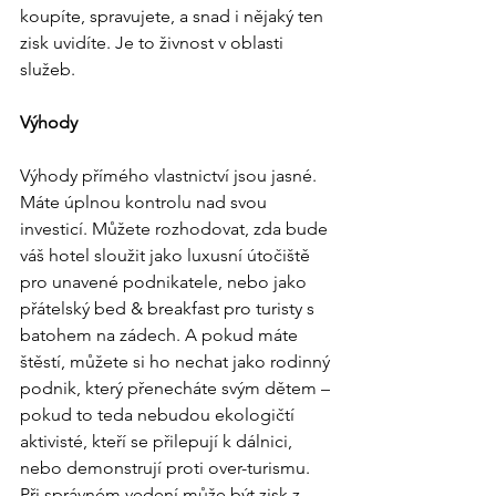
koupíte, spravujete, a snad i nějaký ten 
zisk uvidíte. Je to živnost v oblasti 
služeb.  
Výhody
Výhody přímého vlastnictví jsou jasné. 
Máte úplnou kontrolu nad svou 
investicí. Můžete rozhodovat, zda bude 
váš hotel sloužit jako luxusní útočiště 
pro unavené podnikatele, nebo jako 
přátelský bed & breakfast pro turisty s 
batohem na zádech. A pokud máte 
štěstí, můžete si ho nechat jako rodinný 
podnik, který přenecháte svým dětem – 
pokud to teda nebudou ekologičtí 
aktivisté, kteří se přilepují k dálnici, 
nebo demonstrují proti over-turismu. 
Při správném vedení může být zisk z 