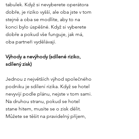
tabulek. Když si nevyberete operátora 
dobře, je riziko vyšší, ale oba jste v tom 
stejně a oba se modlíte, aby to na 
konci bylo úspěšné. Když si vyberete 
dobře a pokud vše funguje, jak má, 
oba partneři vydělávají. 
Výhody a nevýhody (sdílené riziko, 
sdílený zisk)
Jednou z největších výhod společného 
podniku je sdílení rizika. Když se hotel 
nevyvíjí podle plánu, nejste v tom sami. 
Na druhou stranu, pokud se hotel 
stane hitem, musíte se o zisk dělit. 
Můžete se těšit na pravidelný příjem, 
aniž byste museli řešit každý detail – 
operátor se postará o provoz, zatímco 
vy můžete sledovat finanční výsledky z 