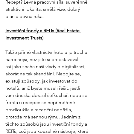
Recept? Levná pracovní síla, suverénně 
atraktivní lokalita, smělá vize, dobrý 
plán a pevná ruka.
Investiční fondy a REITs (Real Estate 
Investment Trusts)
Takže přímé vlastnictví hotelu je trochu 
náročnější, než jste si představovali – 
asi jako snaha naší vlády o digitalizaci, 
akorát ne tak skandální. Nebojte se, 
existují způsoby, jak investovat do 
hotelů, aniž byste museli řešit, jestli 
vám dneska dorazil šéfkuchař, nebo se 
fronta u recepce se nepřiměřeně 
prodloužila a recepční nepřišla, 
protože má sennou rýmu. Jedním z 
těchto způsobů jsou investiční fondy a 
REITs, což jsou kouzelné nástroje, které 