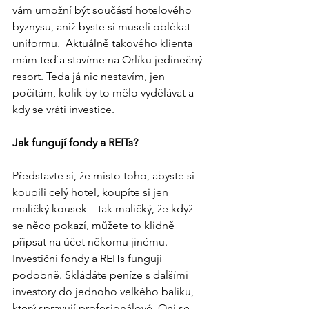
vám umožní být součástí hotelového 
byznysu, aniž byste si museli oblékat 
uniformu.  Aktuálně takového klienta 
mám teď a stavíme na Orlíku jedinečný 
resort. Teda já nic nestavím, jen 
počítám, kolik by to mělo vydělávat a 
kdy se vrátí investice.
Jak fungují fondy a REITs?
Představte si, že místo toho, abyste si 
koupili celý hotel, koupíte si jen 
maličký kousek – tak maličký, že když 
se něco pokazí, můžete to klidně 
připsat na účet někomu jinému. 
Investiční fondy a REITs fungují 
podobně. Skládáte peníze s dalšími 
investory do jednoho velkého balíku, 
který spravují profesionálové. Oni se 