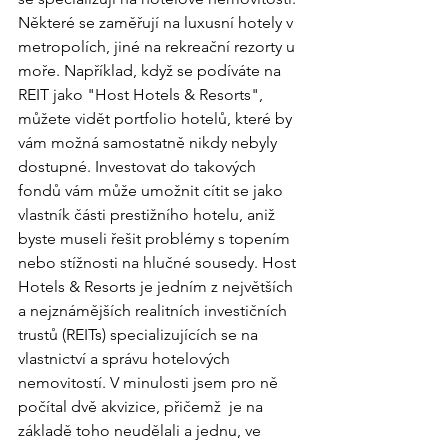
Některé se zaměřují na luxusní hotely v 
metropolích, jiné na rekreační rezorty u 
moře. Například, když se podíváte na 
REIT jako "Host Hotels & Resorts", 
můžete vidět portfolio hotelů, které by 
vám možná samostatně nikdy nebyly 
dostupné. Investovat do takových 
fondů vám může umožnit cítit se jako 
vlastník části prestižního hotelu, aniž 
byste museli řešit problémy s topením 
nebo stížnosti na hlučné sousedy. Host 
Hotels & Resorts je jedním z největších 
a nejznámějších realitních investičních 
trustů (REITs) specializujících se na 
vlastnictví a správu hotelových 
nemovitostí. V minulosti jsem pro ně 
počítal dvě akvizice, přičemž  je na 
základě toho neudělali a jednu, ve 