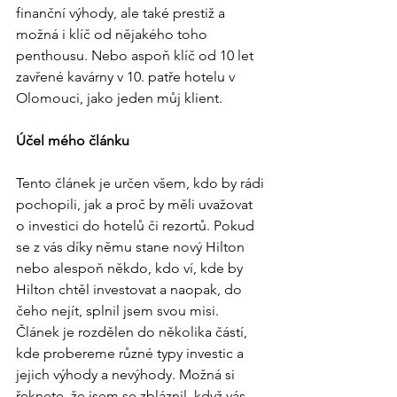
finanční výhody, ale také prestiž a 
možná i klíč od nějakého toho 
penthousu. Nebo aspoň klíč od 10 let 
zavřené kavárny v 10. patře hotelu v 
Olomouci, jako jeden můj klient. 
Účel mého článku 
Tento článek je určen všem, kdo by rádi 
pochopili, jak a proč by měli uvažovat 
o investici do hotelů či rezortů. Pokud 
se z vás díky němu stane nový Hilton 
nebo alespoň někdo, kdo ví, kde by 
Hilton chtěl investovat a naopak, do 
čeho nejít, splnil jsem svou misi. 
Článek je rozdělen do několika částí, 
kde probereme různé typy investic a 
jejich výhody a nevýhody. Možná si 
řeknete, že jsem se zbláznil, když vás 