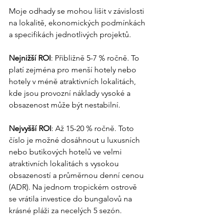
Moje odhady se mohou lišit v závislosti 
na lokalitě, ekonomických podmínkách 
a specifikách jednotlivých projektů.
Nejnižší ROI
: Přibližně 5-7 % ročně. To 
platí zejména pro menší hotely nebo 
hotely v méně atraktivních lokalitách, 
kde jsou provozní náklady vysoké a 
obsazenost může být nestabilní.
Nejvyšší ROI
: Až 15-20 % ročně. Toto 
číslo je možné dosáhnout u luxusních 
nebo butikových hotelů ve velmi 
atraktivních lokalitách s vysokou 
obsazeností a průměrnou denní cenou 
(ADR). Na jednom tropickém ostrově 
se vrátila investice do bungalovů na 
krásné pláži za necelých 5 sezón. 