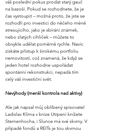
váš poslední pokus prodat starý gauč 
na bazoši. Pokud se rozhodnete, že je 
čas vystoupit – možná proto, že jste se 
rozhodli pro investici do něčeho méně 
stresujícího, jako je sbírání známek, 
nebo zlatých cihliček – můžete to 
obvykle udělat poměrně rychle. Navíc 
získáte přístup k širokému portfoliu 
nemovitostí, což znamená, že když se 
jeden hotel rozhodne uspořádat 
spontánní rekonstrukci, nepadá tím 
celý váš investiční svět.
Nevýhody (menší kontrola nad aktivy)
Ale jak napsal můj oblíbený spisovatel 
Ladislav Klíma v knize Utrpení knížete 
Sternenhocha, i Slunce má své skvrny. V 
případě fondů a REITs je tou skvrnou 