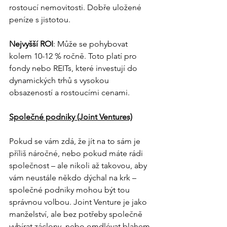
rostoucí nemovitosti. Dobře uložené 
peníze s jistotou.
Nejvyšší ROI
: Může se pohybovat 
kolem 10-12 % ročně. Toto platí pro 
fondy nebo REITs, které investují do 
dynamických trhů s vysokou 
obsazeností a rostoucími cenami.
Společné podniky (Joint Ventures)
Pokud se vám zdá, že jít na to sám je 
příliš náročné, nebo pokud máte rádi 
společnost – ale nikoli až takovou, aby 
vám neustále někdo dýchal na krk – 
společné podniky mohou být tou 
správnou volbou. Joint Venture je jako 
manželství, ale bez potřeby společně 
vybírat záclony, nebo omdlévat blahem 