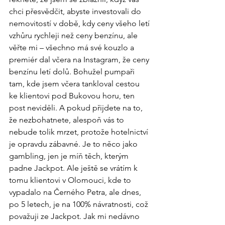
chci přesvědčit, abyste investovali do 
nemovitostí v době, kdy ceny všeho letí 
vzhůru rychleji než ceny benzínu, ale 
věřte mi – všechno má své kouzlo a 
premiér dal včera na Instagram, že ceny 
benzínu letí dolů. Bohužel pumpaři 
tam, kde jsem včera tankloval cestou 
ke klientovi pod Bukovou horu, ten 
post neviděli. A pokud přijdete na to, 
že nezbohatnete, alespoň vás to 
nebude tolik mrzet, protože hotelnictví 
je opravdu zábavné. Je to něco jako 
gambling, jen je míň těch, kterým 
padne Jackpot. Ale ještě se vrátím k 
tomu klientovi v Olomouci, kde to 
vypadalo na Černého Petra, ale dnes, 
po 5 letech, je na 100% návratnosti, což 
považuji ze Jackpot. Jak mi nedávno 