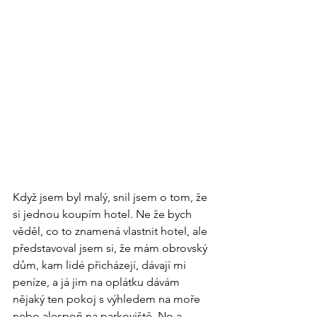
Když jsem byl malý, snil jsem o tom, že 
si jednou koupím hotel. Ne že bych 
věděl, co to znamená vlastnit hotel, ale 
představoval jsem si, že mám obrovský 
dům, kam lidé přicházejí, dávají mi 
peníze, a já jim na oplátku dávám 
nějaký ten pokoj s výhledem na moře 
nebo alespoň na parkoviště. No a 