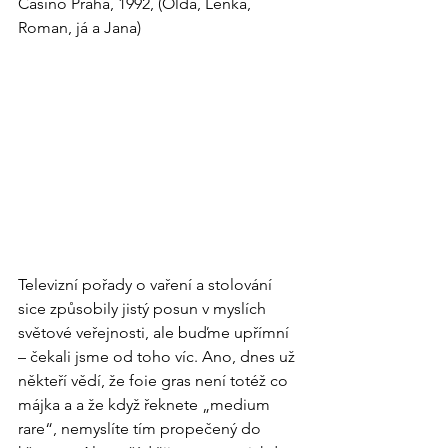
Casino Praha, 1992, (Olda, Lenka, 
Roman, já a Jana)
Televizní pořady o vaření a stolování 
sice způsobily jistý posun v myslích 
světové veřejnosti, ale buďme upřímní 
– čekali jsme od toho víc. Ano, dnes už 
někteří vědí, že foie gras není totéž co 
májka a a že když řeknete „medium 
rare“, nemyslíte tím propečený do 