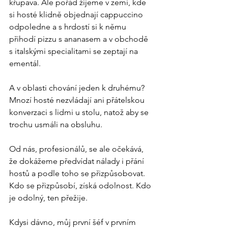
křupava. Ale pořád žijeme v zemi, kde 
si hosté klidně objednají cappuccino 
odpoledne a s hrdostí si k němu 
přihodí pizzu s ananasem a v obchodě 
s italskými specialitami se zeptají na 
ementál.
A v oblasti chování jeden k druhému? 
Mnozí hosté nezvládají ani přátelskou 
konverzaci s lidmi u stolu, natož aby se 
trochu usmáli na obsluhu.
Od nás, profesionálů, se ale očekává, 
že dokážeme předvídat nálady i přání 
hostů a podle toho se přizpůsobovat. 
Kdo se přizpůsobí, získá odolnost. Kdo 
je odolný, ten přežije.
Kdysi dávno, můj první šéf v prvním 