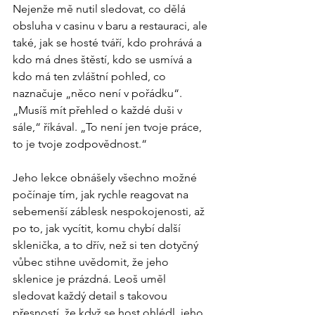
Nejenže mě nutil sledovat, co dělá 
obsluha v casinu v baru a restauraci, ale 
také, jak se hosté tváří, kdo prohrává a 
kdo má dnes štěstí, kdo se usmívá a 
kdo má ten zvláštní pohled, co 
naznačuje „něco není v pořádku“. 
„Musíš mít přehled o každé duši v 
sále,“ říkával. „To není jen tvoje práce, 
to je tvoje zodpovědnost.“
Jeho lekce obnášely všechno možné 
počínaje tím, jak rychle reagovat na 
sebemenší záblesk nespokojenosti, až 
po to, jak vycítit, komu chybí další 
sklenička, a to dřív, než si ten dotyčný 
vůbec stihne uvědomit, že jeho 
sklenice je prázdná. Leoš uměl 
sledovat každý detail s takovou 
přesností, že když se host ohlédl, jeho 