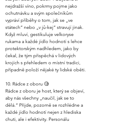
nejdražší víno, pokrmy pojme jako 
ochutnávku a svým společníkům 
vypráví příběhy o tom, jak se „ve 
státech“ nebo „v jů-kej“ stravují jinak. 
Když mluví, gestikuluje velkoryse 
rukama a každé jídlo hodnotí s lehce 
protektorským nadhledem, jako by 
čekal, že tým přispěchá v lidových 
krojích s přehledem o místní tradici, 
případně položí nějaké ty lidské oběti.
10. Rádce z oboru 🧐
Rádce z oboru je host, který se objeví, 
aby nás všechny „naučil, jak se to 
dělá.“ Přijde, pozorně se rozhlédne a 
každé jídlo hodnotí nejen z hlediska 
chuti, ale i efektivity. Personálu 
ochotně radí, jak se zlepšit, kde ušetřit 