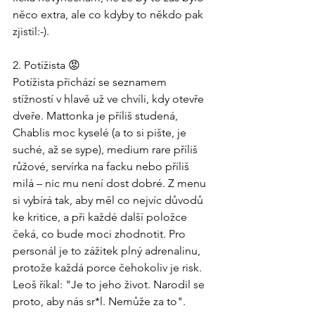
něco extra, ale co kdyby to někdo pak 
zjistil:-).
2. Potížista 😡
Potížista přichází se seznamem 
stížností v hlavě už ve chvíli, kdy otevře 
dveře. Mattonka je příliš studená, 
Chablis moc kyselé (a to si pište, je 
suché, až se sype), medium rare příliš 
růžové, servírka na facku nebo příliš 
milá – nic mu není dost dobré. Z menu 
si vybírá tak, aby měl co nejvíc důvodů 
ke kritice, a při každé další položce 
čeká, co bude moci zhodnotit. Pro 
personál je to zážitek plný adrenalinu, 
protože každá porce čehokoliv je risk. 
Leoš říkal: "Je to jeho život. Narodil se 
proto, aby nás sr*l. Nemůže za to".