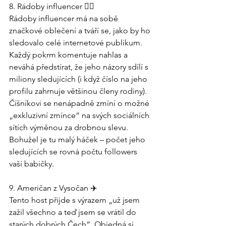
8. Rádoby influencer 💁‍♂️
Rádoby influencer má na sobě 
značkové oblečení a tváří se, jako by ho 
sledovalo celé internetové publikum. 
Každý pokrm komentuje nahlas a 
neváhá předstírat, že jeho názory sdílí s 
miliony sledujících (i když číslo na jeho 
profilu zahrnuje většinou členy rodiny). 
Číšníkovi se nenápadně zmíní o možné 
„exkluzivní zmínce“ na svých sociálních 
sítích výměnou za drobnou slevu. 
Bohužel je tu malý háček – počet jeho 
sledujících se rovná počtu followers 
vaší babičky.
9. Američan z Vysočan ✈️
Tento host přijde s výrazem „už jsem 
zažil všechno a teď jsem se vrátil do 
starých dobrých Čech“. Objedná si 