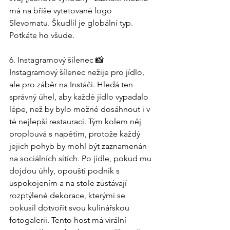
má na břiše vytetované logo 
Slevomatu. Škudlil je globální typ. 
Potkáte ho všude.
6. Instagramový šílenec 📸
Instagramový šílenec nežije pro jídlo, 
ale pro záběr na Instáči. Hledá ten 
správný úhel, aby každé jídlo vypadalo 
lépe, než by bylo možné dosáhnout i v 
té nejlepší restauraci. Tým kolem něj 
proplouvá s napětím, protože každý 
jejich pohyb by mohl být zaznamenán 
na sociálních sítích. Po jídle, pokud mu 
dojdou úhly, opouští podnik s 
uspokojením a na stole zůstávají 
rozptýlené dekorace, kterými se 
pokusil dotvořit svou kulinářskou 
fotogalerii. Tento host má virální 