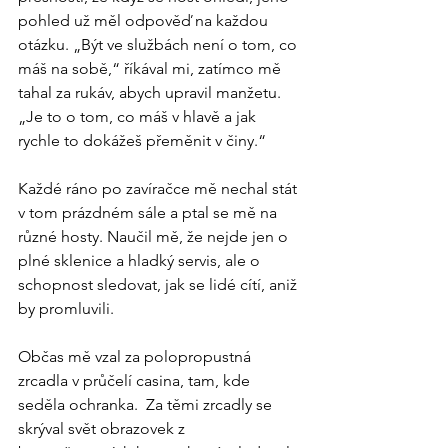
pohled už měl odpověď na každou 
otázku. „Být ve službách není o tom, co 
máš na sobě,“ říkával mi, zatímco mě 
tahal za rukáv, abych upravil manžetu. 
„Je to o tom, co máš v hlavě a jak 
rychle to dokážeš přeměnit v činy.“
Každé ráno po zavíračce mě nechal stát 
v tom prázdném sále a ptal se mě na 
různé hosty. Naučil mě, že nejde jen o 
plné sklenice a hladký servis, ale o 
schopnost sledovat, jak se lidé cítí, aniž 
by promluvili.
Občas mě vzal za polopropustná 
zrcadla v průčelí casina, tam, kde 
seděla ochranka.  Za těmi zrcadly se 
skrýval svět obrazovek z 