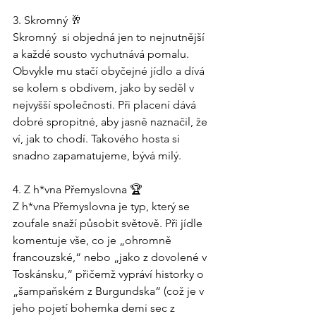
3. Skromný 🥂
Skromný  si objedná jen to nejnutnější 
a každé sousto vychutnává pomalu. 
Obvykle mu stačí obyčejné jídlo a dívá 
se kolem s obdivem, jako by seděl v 
nejvyšší společnosti. Při placení dává 
dobré spropitné, aby jasně naznačil, že 
ví, jak to chodí. Takového hosta si 
snadno zapamatujeme, bývá milý.
4. Z h*vna Přemyslovna 🏆
Z h*vna Přemyslovna je typ, který se 
zoufale snaží působit světově. Při jídle 
komentuje vše, co je „ohromně 
francouzské,“ nebo „jako z dovolené v 
Toskánsku,“ přičemž vypráví historky o 
„šampaňském z Burgundska“ (což je v 
jeho pojetí bohemka demi sec z 