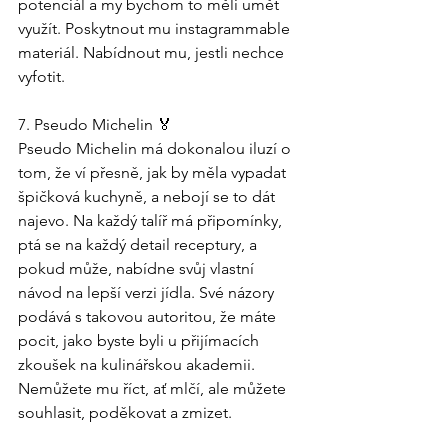
potenciál a my bychom to měli umět 
využít. Poskytnout mu instagrammable 
materiál. Nabídnout mu, jestli nechce 
vyfotit. 
7. Pseudo Michelin 🏅
Pseudo Michelin má dokonalou iluzí o 
tom, že ví přesně, jak by měla vypadat 
špičková kuchyně, a nebojí se to dát 
najevo. Na každý talíř má připomínky, 
ptá se na každý detail receptury, a 
pokud může, nabídne svůj vlastní 
návod na lepší verzi jídla. Své názory 
podává s takovou autoritou, že máte 
pocit, jako byste byli u přijímacích 
zkoušek na kulinářskou akademii. 
Nemůžete mu říct, ať mlčí, ale můžete 
souhlasit, poděkovat a zmizet.