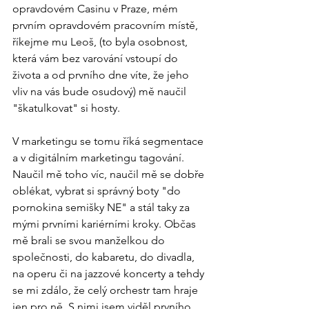
opravdovém Casinu v Praze, mém 
prvním opravdovém pracovním místě, 
říkejme mu Leoš, (to byla osobnost, 
která vám bez varování vstoupí do 
života a od prvního dne víte, že jeho 
vliv na vás bude osudový) mě naučil 
"škatulkovat" si hosty.
V marketingu se tomu říká segmentace 
a v digitálním marketingu tagování. 
Naučil mě toho víc, naučil mě se dobře 
oblékat, vybrat si správný boty "do 
pornokina semišky NE" a stál taky za 
mými prvními kariérními kroky. Občas 
mě brali se svou manželkou do 
společnosti, do kabaretu, do divadla, 
na operu či na jazzové koncerty a tehdy 
se mi zdálo, že celý orchestr tam hraje 
jen pro ně. S nimi jsem viděl prvního 