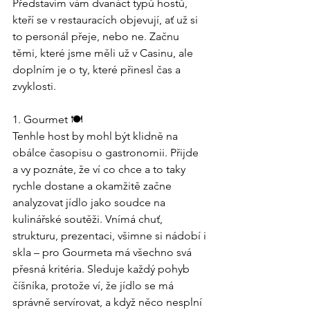
Představím vám dvanáct typů hostů, 
kteří se v restauracích objevují, ať už si 
to personál přeje, nebo ne. Začnu 
těmi, které jsme měli už v Casinu, ale 
doplním je o ty, které přinesl čas a 
zvyklosti.
1. Gourmet 🍽️
Tenhle host by mohl být klidně na 
obálce časopisu o gastronomii. Přijde 
a vy poznáte, že ví co chce a to taky 
rychle dostane a okamžitě začne 
analyzovat jídlo jako soudce na 
kulinářské soutěži. Vnímá chuť, 
strukturu, prezentaci, všimne si nádobí i 
skla – pro Gourmeta má všechno svá 
přesná kritéria. Sleduje každý pohyb 
číšníka, protože ví, že jídlo se má 
správně servírovat, a když něco nesplní 