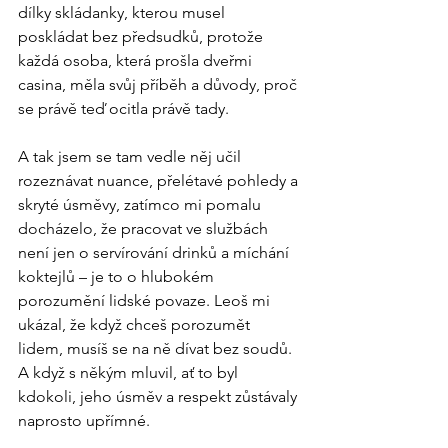
dílky skládanky, kterou musel 
poskládat bez předsudků, protože 
každá osoba, která prošla dveřmi 
casina, měla svůj příběh a důvody, proč 
se právě teď ocitla právě tady.
A tak jsem se tam vedle něj učil 
rozeznávat nuance, přelétavé pohledy a 
skryté úsměvy, zatímco mi pomalu 
docházelo, že pracovat ve službách 
není jen o servírování drinků a míchání 
koktejlů – je to o hlubokém 
porozumění lidské povaze. Leoš mi 
ukázal, že když chceš porozumět 
lidem, musíš se na ně dívat bez soudů. 
A když s někým mluvil, ať to byl 
kdokoli, jeho úsměv a respekt zůstávaly 
naprosto upřímné.