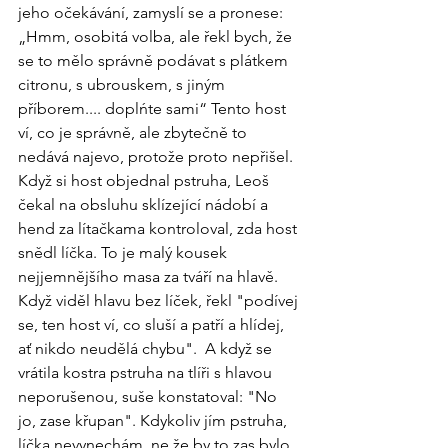
jeho očekávání, zamyslí se a pronese: 
„Hmm, osobitá volba, ale řekl bych, že 
se to mělo správně podávat s plátkem 
citronu, s ubrouskem, s jiným 
příborem.... doplńte sami“ Tento host 
ví, co je správně, ale zbytečně to 
nedává najevo, protože proto nepřišel. 
Když si host objednal pstruha, Leoš 
čekal na obsluhu sklízející nádobí a 
hend za lítačkama kontroloval, zda host 
snědl líčka. To je malý kousek 
nejjemnějšího masa za tváří na hlavě. 
Když viděl hlavu bez líček, řekl "podívej 
se, ten host ví, co sluší a patří a hlídej, 
ať nikdo neudělá chybu".  A když se 
vrátila kostra pstruha na tlíři s hlavou 
neporušenou, suše konstatoval: "No 
jo, zase křupan". Kdykoliv jím pstruha, 
líčka nevynechám, ne že by to zas bylo 