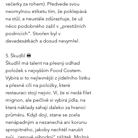
večerky za rohem). Předvede svou 
neomylnou etiketu tím, že poklepává 
na stůl, a neustále zdůrazňuje, že už 
něco podobného zažil v „prestižních 
podnicích“. Stvořen byl v 
devadesátkách a dosud nevymřel.
5. Škudlil 🍔
Škudlil má talent na přesný odhad 
položek s nejvyšším Food Costem. 
Vybírá si to nejlevnější z jídelního lístku 
a přesně cílí na položky, které 
restauraci stojí nejvíc. Ví, že si nedá filet 
mignon, ale pečlivě si vybírá jídla, na 
která náklady sahají daleko za hranici 
průměru. Když dojí, stane se zcela 
nenápadným a nezanechá ani korunu 
spropitného, jakoby nechtěl narušit 
svůj „cenově výhodný“ zážitek. Možná 