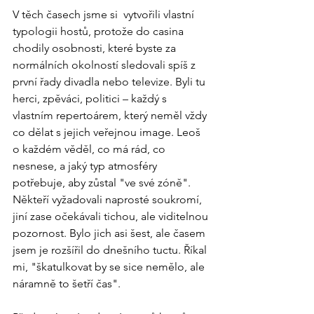
V těch časech jsme si  vytvořili vlastní 
typologii hostů, protože do casina 
chodily osobnosti, které byste za 
normálních okolností sledovali spíš z 
první řady divadla nebo televize. Byli tu 
herci, zpěváci, politici – každý s 
vlastním repertoárem, který neměl vždy 
co dělat s jejich veřejnou image. Leoš 
o každém věděl, co má rád, co 
nesnese, a jaký typ atmosféry 
potřebuje, aby zůstal "ve své zóně". 
Někteří vyžadovali naprosté soukromí, 
jiní zase očekávali tichou, ale viditelnou 
pozornost. Bylo jich asi šest, ale časem 
jsem je rozšířil do dnešního tuctu. Říkal 
mi, "škatulkovat by se sice nemělo, ale 
náramně to šetří čas".