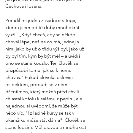
Čechova i Ibsena.
Poradil mi jednu zásadní strategii, 
kterou jsem od té doby mnohokrát 
využil. „Když chceš, aby se někdo 
choval lépe, než na co má, jednej s 
ním, jako by už o třídu výš byl, jako už 
by byl tím, kým by být měl – a uvidíš, 
ono se stane kouzlo. Ten člověk se 
přizpůsobí tomu, jak se k němu 
chováš.“ Pokud člověka oslovíš s 
respektem, probudí se v něm 
džentlmen, který možná před chvílí 
chlastal kofolu k salámu z papíru, ale 
najednou si uvědomí, že může být 
něco víc. "I z laciné kurvy se tak v 
okamžiku může stát dáma". Člověk se 
stane lepším. Měl pravdu a mnohokrát 