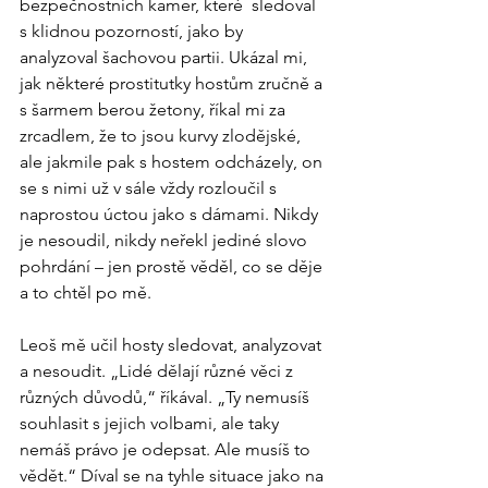
bezpečnostních kamer, které  sledoval 
s klidnou pozorností, jako by 
analyzoval šachovou partii. Ukázal mi, 
jak některé prostitutky hostům zručně a 
s šarmem berou žetony, říkal mi za 
zrcadlem, že to jsou kurvy zlodějské, 
ale jakmile pak s hostem odcházely, on 
se s nimi už v sále vždy rozloučil s 
naprostou úctou jako s dámami. Nikdy 
je nesoudil, nikdy neřekl jediné slovo 
pohrdání – jen prostě věděl, co se děje 
a to chtěl po mě.
Leoš mě učil hosty sledovat, analyzovat 
a nesoudit. „Lidé dělají různé věci z 
různých důvodů,“ říkával. „Ty nemusíš 
souhlasit s jejich volbami, ale taky 
nemáš právo je odepsat. Ale musíš to 
vědět.“ Díval se na tyhle situace jako na 