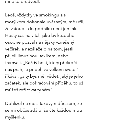
mně to předvedl.
Leoš, vždycky ve smokingu a s 
motýlkem dokonale uvázaným, mě učil, 
že vstoupit do podniku není jen tak. 
Hosty casina vítal, jako by každého 
osobně pozval na nějaký vznešený 
večírek, a nezáleželo na tom, jestli 
přijeli limuzínou, taxíkem, nebo 
tramvají. „Každý host, který překročí 
náš práh, je příběh ve velkém světě,“ 
říkával, „a ty bys měl vědět, jaký je jeho 
začátek, ale pokračování příběhu, to už 
můžeš režírovat ty sám".
Dohlížel na mě s takovým důrazem, že 
se mi občas zdálo, že čte každou mou 
myšlenku.