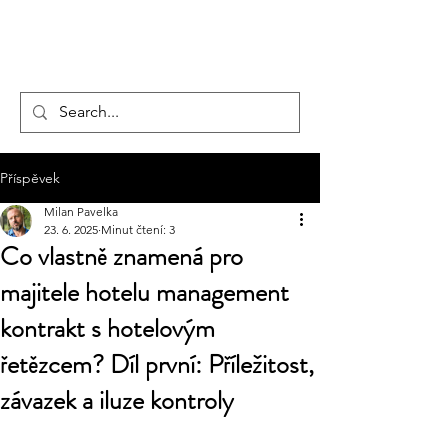
hotelmax
Příspěvek
Milan Pavelka
23. 6. 2025
Minut čtení: 3
Co vlastně znamená pro
majitele hotelu management
kontrakt s hotelovým
řetězcem? Díl první: Příležitost,
závazek a iluze kontroly