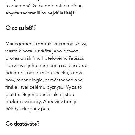
to znamená, že budete mít co dělat, 
abyste zachránili to nejdůležitější.
O co tu běží?
Management kontrakt znamená, že vy, 
vlastník hotelu svěříte jeho provoz 
profesionálnímu hotelovému řetězci. 
Ten za vás jeho jménem a na jeho vrub 
řídí hotel, nasadí svou značku, know-
how, technologie, zaměstnance a ve 
finále i tvář celému byznysu. Vy za to 
platíte. Nejen penězi, ale i jistou 
dávkou svobody. A právě v tom je 
někdy zakopaný pes.
Co dostáváte?