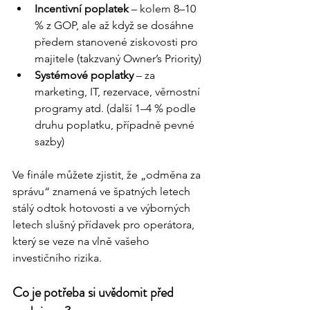
Incentivní poplatek
 – kolem 8–10 
% z GOP, ale až když se dosáhne 
předem stanovené ziskovosti pro 
majitele (takzvaný Owner’s Priority)
Systémové poplatky
 – za 
marketing, IT, rezervace, věrnostní 
programy atd. (další 1–4 % podle 
druhu poplatku, případně pevné 
sazby)
Ve finále můžete zjistit, že „odměna za 
správu“ znamená ve špatných letech 
stálý odtok hotovosti a ve výborných 
letech slušný přídavek pro operátora, 
který se veze na vlně vašeho 
investičního rizika.
Co je potřeba si uvědomit před 