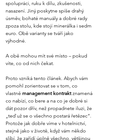
spolupráci, ruku k dílu, zkušenosti, 
nasazení. Jiný poskytne spíše drahý 
úsměv, bohaté manuály a dobré rady 
zpoza stolu, kde stojí minerálka i sedm 
euro. Obě varianty se tváří jako 
výhodné. 
A obě mohou mít své místo – pokud 
víte, co od nich čekat.
Proto vzniká tento článek. Abych vám 
pomohl zorientovat se v tom, co 
vlastně 
management kontrakt
 znamená 
co nabízí, co bere a na co je dobré si 
dát pozor dřív, než propadnete iluzi, že 
„teď už se o všechno postará řetězec“. 
Protože jak dobře víme v hotelnictví, 
stejně jako v životě, když vám někdo 
slíbí, že zařídí úplně všechno, většinou 