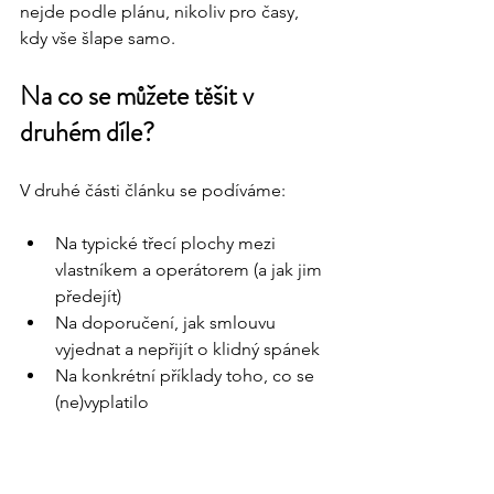
nejde podle plánu, nikoliv pro časy, 
kdy vše šlape samo.
Na co se můžete těšit v 
druhém díle?
V druhé části článku se podíváme:
Na typické třecí plochy mezi 
vlastníkem a operátorem (a jak jim 
předejít)
Na doporučení, jak smlouvu 
vyjednat a nepřijít o klidný spánek
Na konkrétní příklady toho, co se 
(ne)vyplatilo