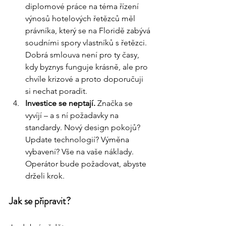
diplomové práce na téma řízení 
výnosů hotelových řetězců měl 
právníka, který se na Floridě zabývá 
soudními spory vlastníků s řetězci. 
Dobrá smlouva není pro ty časy, 
kdy byznys funguje krásně, ale pro 
chvíle krizové a proto doporučuji 
si nechat poradit.
Investice se neptají.
 Značka se 
vyvíjí – a s ní požadavky na 
standardy. Nový design pokojů? 
Update technologií? Výměna 
vybavení? Vše na vaše náklady. 
Operátor bude požadovat, abyste 
drželi krok.
Jak se připravit?