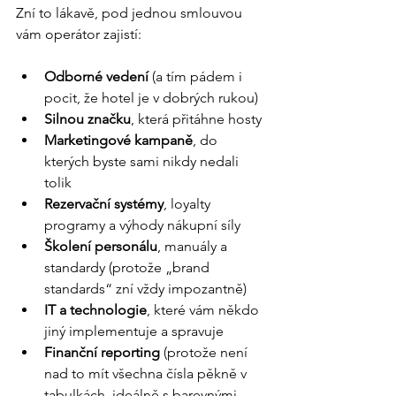
Zní to lákavě, pod jednou smlouvou 
vám operátor zajistí:
Odborné vedení
 (a tím pádem i 
pocit, že hotel je v dobrých rukou)
Silnou značku
, která přitáhne hosty
Marketingové kampaně
, do 
kterých byste sami nikdy nedali 
tolik
Rezervační systémy
, loyalty 
programy a výhody nákupní síly
Školení personálu
, manuály a 
standardy (protože „brand 
standards“ zní vždy impozantně)
IT a technologie
, které vám někdo 
jiný implementuje a spravuje
Finanční reporting
 (protože není 
nad to mít všechna čísla pěkně v 
tabulkách, ideálně s barevnými 