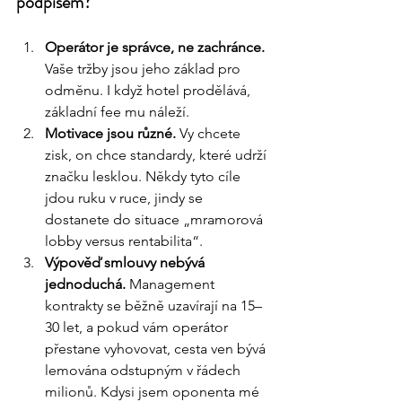
podpisem?
Operátor je správce, ne zachránce.
Vaše tržby jsou jeho základ pro 
odměnu. I když hotel prodělává, 
základní fee mu náleží.
Motivace jsou různé.
 Vy chcete 
zisk, on chce standardy, které udrží 
značku lesklou. Někdy tyto cíle 
jdou ruku v ruce, jindy se 
dostanete do situace „mramorová 
lobby versus rentabilita“.
Výpověď smlouvy nebývá 
jednoduchá.
 Management 
kontrakty se běžně uzavírají na 15–
30 let, a pokud vám operátor 
přestane vyhovovat, cesta ven bývá 
lemována odstupným v řádech 
milionů. Kdysi jsem oponenta mé 