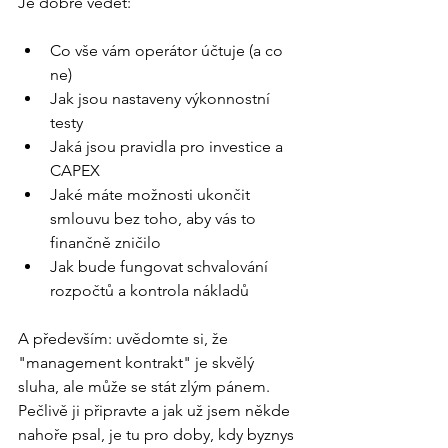
Je dobré vědět:
Co vše vám operátor účtuje (a co 
ne)
Jak jsou nastaveny výkonnostní 
testy
Jaká jsou pravidla pro investice a 
CAPEX
Jaké máte možnosti ukončit 
smlouvu bez toho, aby vás to 
finančně zničilo
Jak bude fungovat schvalování 
rozpočtů a kontrola nákladů
A především: uvědomte si, že 
"management kontrakt" je skvělý 
sluha, ale může se stát zlým pánem. 
Pečlivě ji připravte a jak už jsem někde 
nahoře psal, je tu pro doby, kdy byznys 