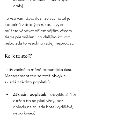
grafy)
To vše vám dává iluzi, že váš hotel je 
konečně v dobrých rukou a vy se 
můžete věnovat příjemnějším věcem – 
třeba přemýšlení, co dalšího koupit, 
nebo zda to všechno raději neprodat.
Kolik to stojí?
Tady začíná ta méně romantická část. 
Management fee se totiž obvykle 
skládá z těchto poplatků:
Základní poplatek
 – obvykle 2–4 % 
z tržeb (to se platí vždy, bez 
ohledu na to, zda hotel vydělává, 
nebo krvácí)