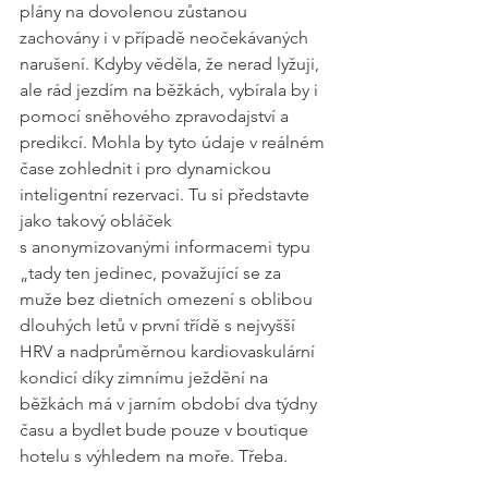
plány na dovolenou zůstanou 
zachovány i v případě neočekávaných 
narušení. Kdyby věděla, že nerad lyžuji, 
ale rád jezdím na běžkách, vybírala by i 
pomocí sněhového zpravodajství a 
predikcí. Mohla by tyto údaje v reálném 
čase zohlednit i pro dynamickou 
inteligentní rezervaci. Tu si představte 
jako takový obláček 
s anonymizovanými informacemi typu 
„tady ten jedinec, považující se za 
muže bez dietních omezení s oblibou 
dlouhých letů v první třídě s nejvyšší 
HRV a nadprůměrnou kardiovaskulární 
kondicí díky zimnímu ježdění na 
běžkách má v jarním období dva týdny 
času a bydlet bude pouze v boutique 
hotelu s výhledem na moře. Třeba. 