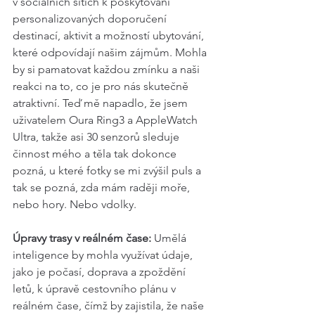
v sociálních sítích k poskytování 
personalizovaných doporučení 
destinací, aktivit a možností ubytování, 
které odpovídají našim zájmům. Mohla 
by si pamatovat každou zmínku a naši 
reakci na to, co je pro nás skutečně 
atraktivní. Teď mě napadlo, že jsem 
uživatelem Oura Ring3 a AppleWatch 
Ultra, takže asi 30 senzorů sleduje 
činnost mého a těla tak dokonce 
pozná, u které fotky se mi zvýšil puls a 
tak se pozná, zda mám raději moře, 
nebo hory. Nebo vdolky.
Úpravy trasy v reálném čase:
 Umělá 
inteligence by mohla využívat údaje, 
jako je počasí, doprava a zpoždění 
letů, k úpravě cestovního plánu v 
reálném čase, čímž by zajistila, že naše 