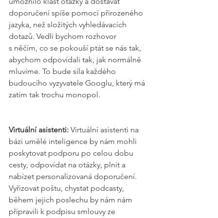
umožnilo klást otázky a dostávat 
doporučení spíše pomocí přirozeného 
jazyka, než složitých vyhledávacích 
dotazů. Vedli bychom rozhovor 
s něčím, co se pokouší ptát se nás tak, 
abychom odpovídali tak, jak normálně 
mluvíme. To bude síla každého 
budoucího vyzyvatele Googlu, který má 
zatím tak trochu monopol.
Virtuální asistenti:
 Virtuální asistenti na 
bázi umělé inteligence by nám mohli 
poskytovat podporu po celou dobu 
cesty, odpovídat na otázky, plnit a 
nabízet personalizovaná doporučení. 
Vyřizovat poštu, chystat podcasty, 
během jejich poslechu by nám nám 
připravili k podpisu smlouvy ze 